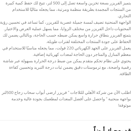
يتميز الفريزر بسعة تخزين واسعة تصل إلى 500 لتر، تتيح لك حفظ كمية كبيرة
من المنتجات المجمدة بطريقة منظمة ومرتبة، مما يجعله مثاليًا للاستخدام
التجاري.
الواجهة المنحنية تضيف لمسة جميلة عصرية للفريزر، كما تساعد في تحسين رؤية
المحتويات داخل الفريزر من مختلف الزوايا، مما يسهل عملية العرض والاختيار.
يتمتع الفريزر بنطاق حرارة واسع يمكن ضبطه حسب الحاجة، وبالتالي يضمن لك
الحفاظ على جودة المنتجات المختلفة لفترات طويلة.
يعمل الفريزر على الجهد الكهربائي 220 فولت، مما يجعله مناسبًا للاستخدام في
معظم المنازل والمتاجر دون الحاجة لمعدات كهربائية إضافية.
يحتوي على نظام تحكم متقدم يمكن من ضبط درجة الحرارة بسهولة عبر شاشة
رقمية واضحة، مع ترموستات دقيق يضمن ثبات درجة التبريد وتحسين كفاءة
الطاقة.
اطلب الآن من شركة الأهلي للثلاجات ” فريزر ارضى أبواب سحاب زجاج 500لتر
بواجهة منحنية ” واحصل على أفضل المعدات لمطعمك بجودة عالية وخدمة
موثوقة!
قد يعجبك أيضاً…