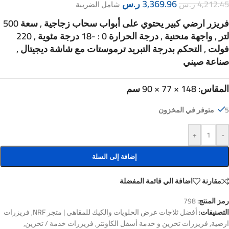
3,369.96
ر.س
4,212.45
ر.س
شامل الضريبة
فريزر ارضي كبير يحتوي على أبواب سحاب زجاجية , سعة 500
لتر , واجهة منحنية , درجة الحرارة 0 : -18 درجة مئوية , 220
فولت , التحكم بدرجة التبريد ترموستات مع شاشة ديجيتال ,
صناعة صيني
المقاس: 148 × 77 × 90 سم
5 متوفر في المخزون
+
-
إضافة إلى السلة
مقارنة
اضافة الي قائمة المفضلة
رمز المنتج:
798
التصنيفات:
أفضل ثلاجات عرض الحلويات والكيك للمقاهي | متجر NRF
,
فريزرات
ارضية
,
فريزرات تخزين و خدمة أسفل الكاونتر
,
فريزرات خدمة / تخزين
,