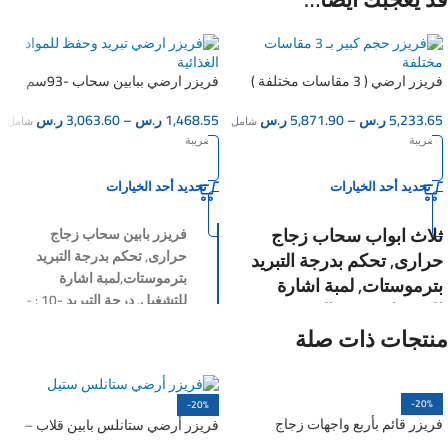
فريزر ارضي ( 3 مقاسات مختلفة )
فريزر ارضي ببابين سحاب -93سم
200 لتر
5,233.65
ر.س
–
5,871.90
ر.س
1,468.55
ر.س
–
3,063.60
ر.س
شامل
شامل
الضريبة
الضريبة
تحديد أحد الخيارات
تحديد أحد الخيارات
ثلاث ابواب سحاب زجاج
فريزر بابين سحاب زجاج
حرارى, تحكم بدرجة التبريد
حرارى,
تحكم بدرجة التبريد
بترموستات,لمبة اشارة
بترموستات,
لمبة اشارة
للتشغيل, درجة التبريد -10 : -
للتشغيل,
درجة التبريد -10 : -
15, تبريد ستاتك, على كفرات,
منتجات ذات صلة
15
,
تبريد ستاتك,
على كفرات,
220 فولت, صناعة صيني,200
220 فولت,
صناعة صيني.
لتر .
المقاس : 93×55×85 سم
-20%
-20%
فريزر قائم بأربع واجهات زجاج
فريزر أرضي ستانلس بابين قلاب –
ملاحظة: المنتج متوفر بعدة
فريزر تجاري 210 سم