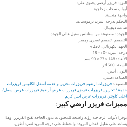
النوع : فريزر أرضي يحتوي على:
أبواب سحاب زجاجية.
واجهة منحنية.
التحكم بدرجة التبريد ترموستات.
شاشة ديجيتال.
الجودة : مصنوعة من ستانلس ستيل عالي الجودة.
التصميم : تصميم عصري ومميز.
الجهد الكهربائي : 220 v
درجة التبريد -0 : – 18
الأبعاد : 148 × 77 × 90 سم
السعة : 500 لتر.
اللون : أبيض.
الصناعة :صيني.
التصنيف:
فريزرات ارضية
,
فريزرات تخزين و خدمة أسفل الكاونتر
,
فريزرات
خدمة / تخزين
,
فريزرات عرض
,
فريزرات عرض أرضية
,
فريزرات عرض اسفل/
اعلى كاونتر
,
فريزرات عرض ايس كريم
مميزات فريزر ارضي كبير:
توفر الأبواب الزجاجية رؤية واضحة للمحتويات بدون الحاجة لفتح الفريزر، وهذا
يساعد على تقليل فقدان البرودة والحفاظ على درجة التبريد لفترة أطول.