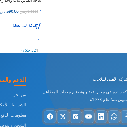
ثلاجة ايطالي بباب واحد زج
7,590.00
ر.
8,935.50
ر.س
إضافة إلى السلة
→
7
6
5
4
3
2
1
الدعم والم
ة رائدة في مجال توفير وتصنيع معدات المطاعم
من نحن
وين منذ عام 1973م
الشروط والأحك
معلومات الدفع
الشحن والتوصي