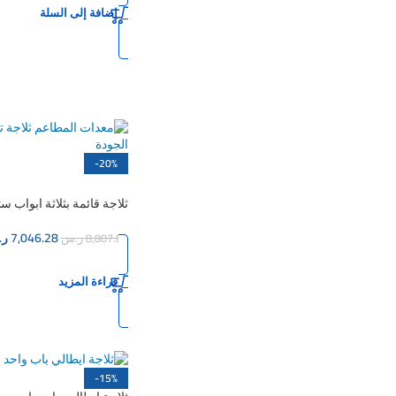
إضافة إلى السلة
-20%
نفذت الكمية
ثلاجة قائمة بثلاثة ابواب 
210سم
7,046.28
ر.
8,807.85
ر.س
قراءة المزيد
-15%