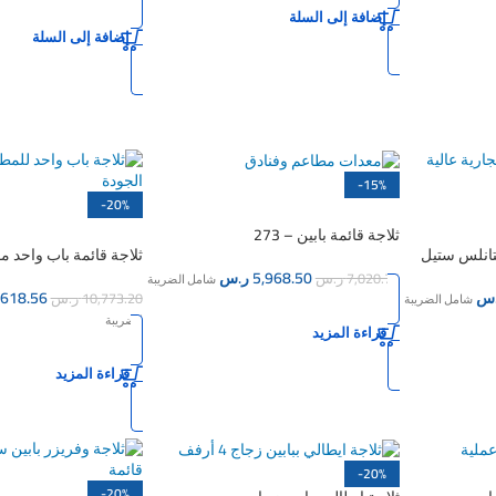
إضافة إلى السلة
إضافة إلى السلة
-15%
-20%
نفذت الكمية
نفذت الكمية
ثلاجة قائمة بابين – 273
ستانلس ستيل
ثلاجة قائمة باب واحد 
ستيل ايطالي – 72سم
5,968.50
ر.س
7,020.75
ر.س
شامل الضريبة
س
,618.56
10,773.20
ر.س
شامل الضريبة
الضريبة
قراءة المزيد
قراءة المزيد
-20%
-20%