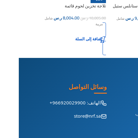
ب ستانلس ستيل
ثلاجة تخزين لحوم قائمة
8,004.00
ر.س
9
ر.س
10,005.00
ر.س
شامل
شامل
الضريبة
إضافة إلى السلة
وسائل التواصل
الهاتف: 966920029900+
ب
store@nrf.sa