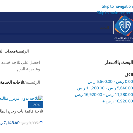
Skip to navigation
Skip to main content
الرئيسية
معدات التب
البحث بالاسعار
احصل على ثلاجة خدمة ذات
وعصرية اليوم
الكل
0.00
ر.س
-
5,640.00
ر.س
الرئيسية
/
ثلاجات الخدمة 
5,640.00
ر.س
-
11,280.00
ر.س
11,280.00
ر.س
-
16,920.00
ر.س
16,920.00
ر.س
+
-20%
ثلاجة قائمة باب زجاج ايطالي –
7,148.40
ر.
8,935.50
ر.س