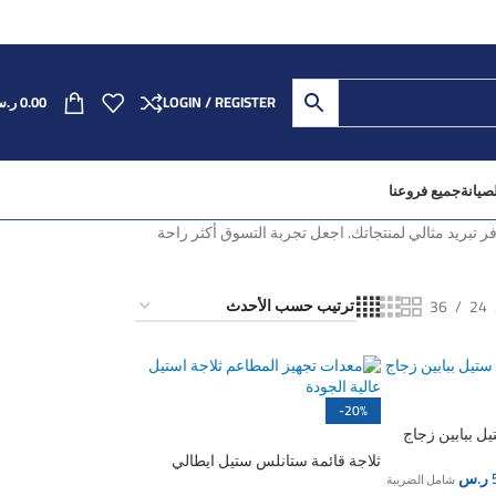
LOGIN / REGISTER
0.00
ر.
صيانة
جميع فروعنا
 تبريد مثالي لمنتجاتك. اجعل تجربة التسوق أكثر راحة
36
24
-20%
ل ببابين زجاج
نفذت الكمية
ثلاجة قائمة ستانلس ستيل ايطالي
ر.س
شامل الضريبة
144سم