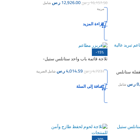
12,926.00
ر.س
16,157.50
ر.س
شامل
الضريبة
قراءة المزيد
-15%
ثلاجة قائمة باب واحد ستانلس ستيل-
74سم
4,014.59
ر.س
4,723.05
ر.س
مقفلة ستانلس
شامل الضريبة
8
ر.س
شامل
إضافة إلى السلة
-20%