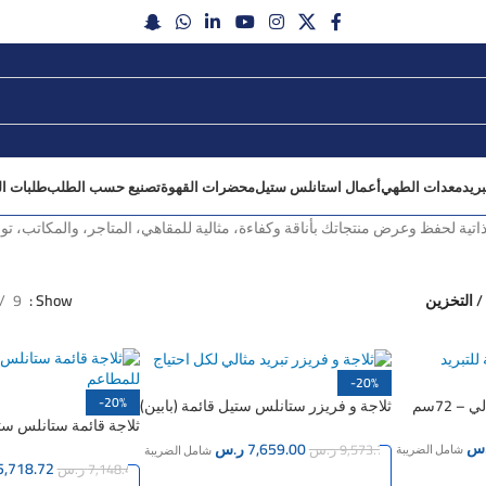
ريد
معدات الطهي
أعمال استانلس ستيل
محضرات القهوة
تصنيع حسب الطلب
طلبات ال
ية لحفظ وعرض منتجاتك بأناقة وكفاءة، مثالية للمقاهي، المتاجر، والمكاتب، توفر
/ التخزين
Show
9
-20%
-20%
 72سم
ثلاجة و فريزر ستانلس ستيل قائمة (بابين)
ثلاجة قائمة ستانلس ستي
2×1 – 140سم
140×87 سم
س
7,659.00
ر.س
9,573.75
ر.س
شامل الضريبة
شامل الضريبة
5,718.72
7,148.40
ر.س