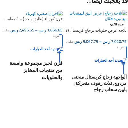
قد يعجبك أيضاً…
فرن كهرباء (طابق واحد ) – 3 مقاسات
نفذت الكمية
1,056.85
ر.س
–
2,496.65
ر.س
ثلاجة عرض حلويات بزجاج كريستال (3
شامل
مقاسات مختلفة )
الضريبة
7,020.75
ر.س
–
9,067.75
ر.س
شامل
الضريبة
تحديد أحد الخيارات
تحديد أحد الخيارات
فرن
لخبز مجموعة واسعة
من منتجات المخابز
والحلويات
الواجهة زجاج كريستال منحنى
مزدوج, ثلاث رفوف متحركة,
, طابق واحد, مقاس الصينية
بابين سحاب زجاج
40×60 سم, درجة الحرارة 50
انارة LED, تبريد مروحى, درجة
: 400 درجة مئوية, انارة
التبريد + 2 : + 8
داخلية, باب قلاب لأسفل
وحدة تحكم ثرموستات وترمومتر
بشاشة بيان زجاجية, 1 فاز
ديجتال, على كفرات, صناعة
220 فولت 33 أمبير, صناعة
صيني