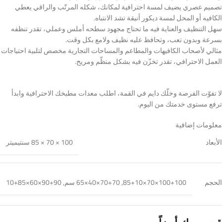
تصميم عصري يضيف لمسة احترافية لمكانك، شكله المرتّب والراقي يعطي
الكافيه أو المحل لمسة ديكور أنيقة تشد الانتباه.
سهل التنظيف والعناية فيه ما تحتاج مجهود سطحه أملس وعملي، تقدر تنظفه
بسرعة وبدون تعب، وتحافظ عليه نظيف ولامع بكل وقت.
مثالي لأصحاب الكافيهات والمطاعم والمساحات التجارية مخصص لتلبية احتياجات
العمل الاحترافي، تقدر تخزّن فيه بشكل منظّم ومريح.
لا تفوّت الفرصة وخلّك دايم في القمة، اطلب معدات مطبخك الاحترافية وابدأ
ترفع مستوى خدمتك من اليوم.
معلومات إضافية
100 × 70 × 85 سنتيميتر
الأبعاد
100+100×70×85+10
,
70+70×40×65 سم
,
90+90×60×85+10
الحجم