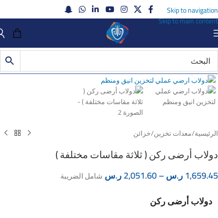
Skip to navigation
Skip to main content
Click to enlarge
الرئيسية
/
معدات تخزين
/
خزائن
دولاب أرضى ركن ( ثلاثة مقاسات مختلفة )
1,659.45
ر.س
–
2,051.60
ر.س
شامل الضريبة
دولاب أرضى ركن