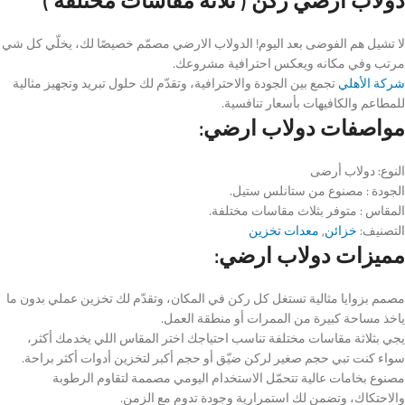
دولاب ارضي ركن ( ثلاثة مقاسات مختلفة )
لا تشيل هم الفوضى بعد اليوم! الدولاب الارضي مصمّم خصيصًا لك، يخلّي كل شي
مرتب وفي مكانه ويعكس احترافية مشروعك.
شركة الأهلي
تجمع بين الجودة والاحترافية، وتقدّم لك حلول تبريد وتجهيز مثالية
للمطاعم والكافيهات بأسعار تنافسية.
مواصفات دولاب ارضي:
النوع: دولاب أرضى
الجودة : مصنوع من ستانلس ستيل.
المقاس : متوفر بثلاث مقاسات مختلفة.
التصنيف:
خزائن
,
معدات تخزين
مميزات دولاب ارضي:
مصمم بزوايا مثالية تستغل كل ركن في المكان، وتقدّم لك تخزين عملي بدون ما
ياخذ مساحة كبيرة من الممرات أو منطقة العمل.
يجي بثلاثة مقاسات مختلفة تناسب احتياجك اختر المقاس اللي يخدمك أكثر،
سواء كنت تبي حجم صغير لركن ضيّق أو حجم أكبر لتخزين أدوات أكثر براحة.
مصنوع بخامات عالية تتحمّل الاستخدام اليومي مصممة لتقاوم الرطوبة
والاحتكاك، وتضمن لك استمرارية وجودة تدوم مع الزمن.