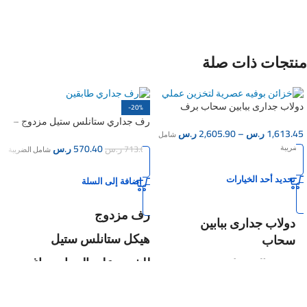
صيني
ملاحظة:
الثلاجة متوفره بثلاثة
مقاسات مختلفة, الرجاء
أختيار المقاس المناسب من
منتجات ذات صلة
صناديق الأختيارات بالأسفل
دولاب جدارى ببابين سحاب برف
-20%
بالوسط ( اربعة مقاسات مختلفة )
رف جداري ستانلس ستيل مزدوج –
1,613.45
ر.س
–
2,605.90
ر.س
100سم
شامل
الضريبة
570.40
ر.س
713.00
ر.س
شامل الضريبة
تحديد أحد الخيارات
إضافة إلى السلة
رف مزدوج
دولاب جدارى ببابين
هيكل ستانلس ستيل
سحاب
للتثبيت على الجدار ببراغي
برف بالوسط
صناعة صيني